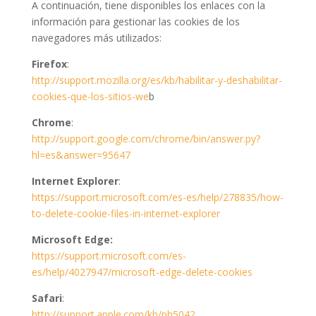
A continuación, tiene disponibles los enlaces con la
información para gestionar las cookies de los
navegadores más utilizados:
Firefox
:
http://support.mozilla.org/es/kb/habilitar-y-deshabilitar-
cookies-que-los-sitios-we
b
Chrome
:
http://support.google.com/chrome/bin/answer.py?
hl=es&answer=95647
Internet Explorer
:
https://support.microsoft.com/es-es/help/278835/how-
to-delete-cookie-files-in-internet-explorer
Microsoft Edge:
https://support.microsoft.com/es-
es/help/4027947/microsoft-edge-delete-cookies
Safari
:
http://support.apple.com/kb/ph5042